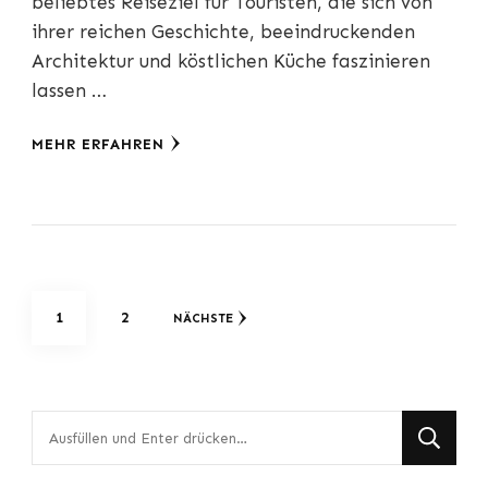
beliebtes Reiseziel für Touristen, die sich von
ihrer reichen Geschichte, beeindruckenden
Architektur und köstlichen Küche faszinieren
lassen …
MEHR ERFAHREN
Seitennummerierung
SEITE
SEITE
1
2
NÄCHSTE
der
Beiträge
Suchst
du