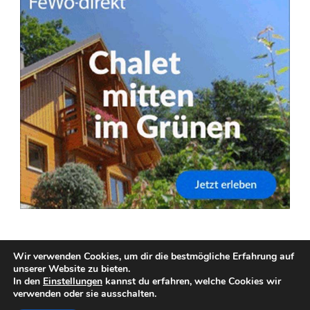
Wir verwenden Cookies, um dir die bestmögliche Erfahrung auf
unserer Website zu bieten.
Copyright © 2025 Flug Und Hotel.
Impressum
|
In den
Einstellungen
kannst du erfahren, welche Cookies wir
Datenschutzerklärung
|
Traveldeck | Developed By
verwenden oder sie ausschalten.
Blossom Themes
. Powered by
WordPress
.