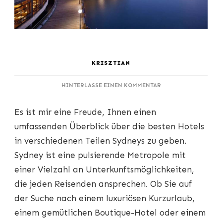
KRISZTIAN
ZU
HINTERLASSE EINEN KOMMENTAR
KOMFORT
UND
Es ist mir eine Freude, Ihnen einen
BEQUEMLICHKEIT:
EMPFEHLUNGEN
umfassenden Überblick über die besten Hotels
FÜR
in verschiedenen Teilen Sydneys zu geben.
HOTELS
IN
Sydney ist eine pulsierende Metropole mit
VERSCHIEDENEN
einer Vielzahl an Unterkunftsmöglichkeiten,
STADTTEILEN
VON
die jeden Reisenden ansprechen. Ob Sie auf
SYDNEY
der Suche nach einem luxuriösen Kurzurlaub,
einem gemütlichen Boutique-Hotel oder einem