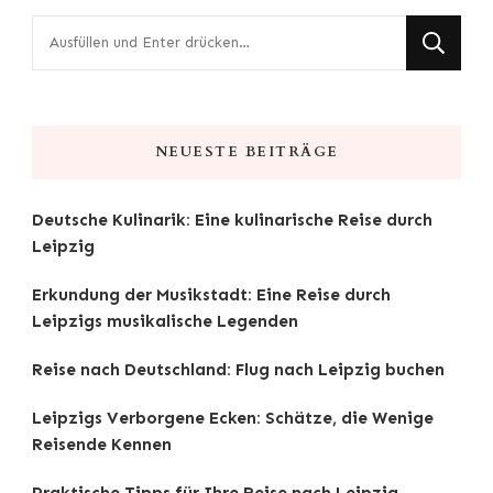
Suchst
du
nach
etwas?
NEUESTE BEITRÄGE
Deutsche Kulinarik: Eine kulinarische Reise durch
Leipzig
Erkundung der Musikstadt: Eine Reise durch
Leipzigs musikalische Legenden
Reise nach Deutschland: Flug nach Leipzig buchen
Leipzigs Verborgene Ecken: Schätze, die Wenige
Reisende Kennen
Praktische Tipps für Ihre Reise nach Leipzig