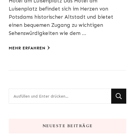
Hotel am Luisenplatz Das Hotel am
Luisenplatz befindet sich im Herzen von
Potsdams historischer Altstadt und bietet
einen bequemen Zugang zu wichtigen
Sehenswürdigkeiten wie dem …
MEHR ERFAHREN
Suchst
du
nach
etwas?
NEUESTE BEITRÄGE