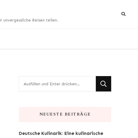
 unvergessliche Reisen teilen.
Suchst
du
nach
etwas?
NEUESTE BEITRÄGE
Deutsche Kulinarik: Eine kulinarische