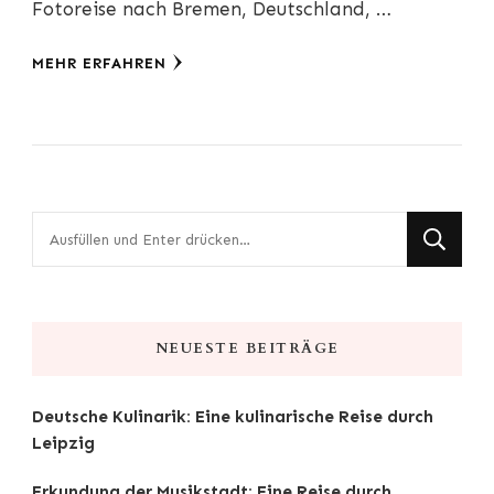
Fotoreise nach Bremen, Deutschland, …
MEHR ERFAHREN
Suchst
du
nach
etwas?
NEUESTE BEITRÄGE
Deutsche Kulinarik: Eine kulinarische Reise durch
Leipzig
Erkundung der Musikstadt: Eine Reise durch