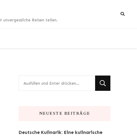
 unvergessliche Reisen teilen.
Suchst
du
nach
etwas?
NEUESTE BEITRÄGE
Deutsche Kulinarik: Eine kulinarische