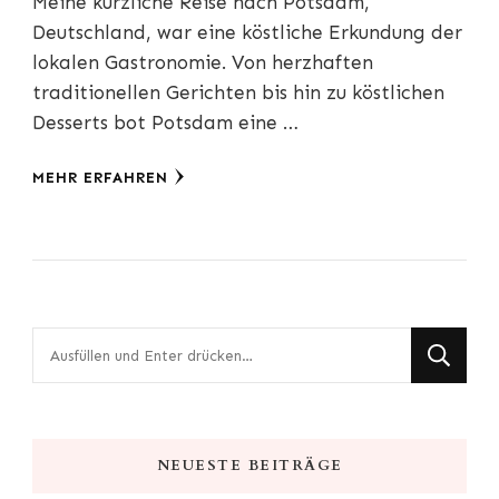
Meine kürzliche Reise nach Potsdam,
Deutschland, war eine köstliche Erkundung der
lokalen Gastronomie. Von herzhaften
traditionellen Gerichten bis hin zu köstlichen
Desserts bot Potsdam eine …
MEHR ERFAHREN
Suchst
du
nach
etwas?
NEUESTE BEITRÄGE