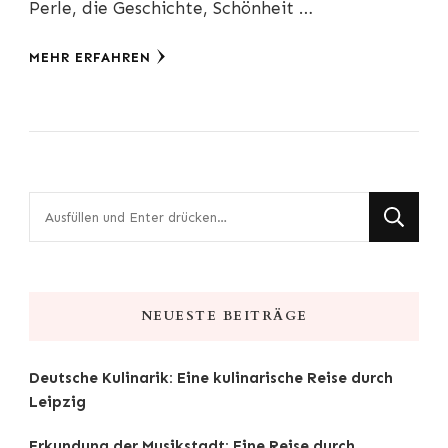
Perle, die Geschichte, Schönheit …
MEHR ERFAHREN
Suchst
du
nach
etwas?
NEUESTE BEITRÄGE
Deutsche Kulinarik: Eine kulinarische Reise durch
Leipzig
Erkundung der Musikstadt: Eine Reise durch