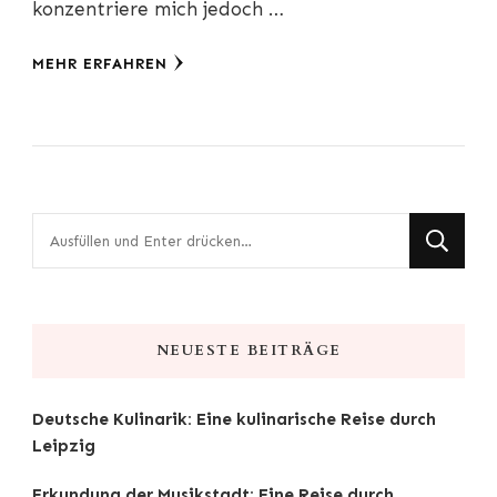
konzentriere mich jedoch …
MEHR ERFAHREN
Suchst
du
nach
etwas?
NEUESTE BEITRÄGE
Deutsche Kulinarik: Eine kulinarische Reise durch
Leipzig
Erkundung der Musikstadt: Eine Reise durch