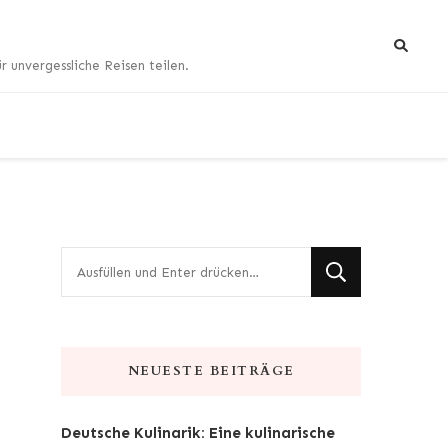
 unvergessliche Reisen teilen.
Suchst
du
nach
etwas?
NEUESTE BEITRÄGE
Deutsche Kulinarik: Eine kulinarische