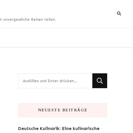
 unvergessliche Reisen teilen.
Suchst
du
nach
etwas?
NEUESTE BEITRÄGE
Deutsche Kulinarik: Eine kulinarische