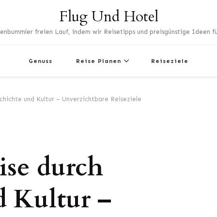
Flug Und Hotel
enbummler freien Lauf, indem wir Reisetipps und preisgünstige Ideen für
Genuss
Reise Planen
Reiseziele
chichte und Kultur – Unverzichtbare Reiseziele
ise durch
 Kultur –