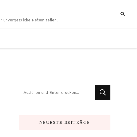
 unvergessliche Reisen teilen.
Suchst
du
nach
etwas?
NEUESTE BEITRÄGE