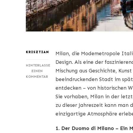
KRISZTIAN
Milan, die Modemetropole Italie
Design. Als eine der fasziniere
HINTERLASSE
Mischung aus Geschichte, Kunst 
EINEN
ZU
KOMMENTAR
beeindruckenden Stadt im spät
MILAN:
entdecken – von historischen W
EINE
REISE
Sie vorhaben, Milan in der let
DURCH
zu dieser Jahreszeit kann man 
GESCHICHTE
UND
einzigartige Atmosphäre erlebe
KULTUR
–
UNVERZICHTBARE
1. Der Duomo di Milano – Ein M
REISEZIELE